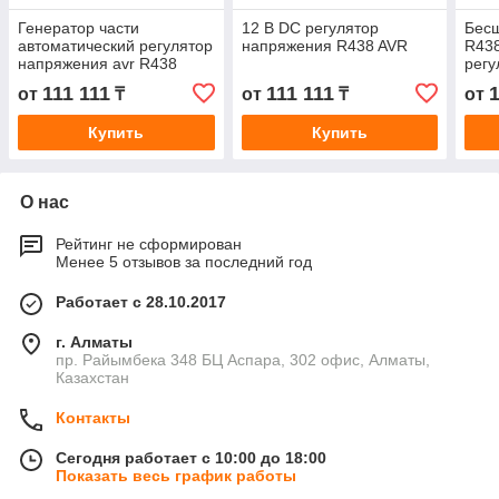
Генератор части
12 В DC регулятор
Бес
автоматический регулятор
напряжения R438 AVR
R438
напряжения avr R438
регу
Gens
111 111
111 111
1
от
₸
от
₸
от
Купить
Купить
О нас
Рейтинг не сформирован
Менее 5 отзывов за последний год
Работает с 28.10.2017
г. Алматы
пр. Райымбека 348 БЦ Аспара, 302 офис, Алматы,
Казахстан
Контакты
Сегодня работает с 10:00 до 18:00
Показать весь график работы