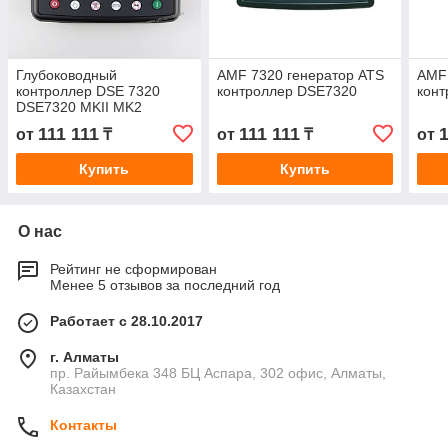
Глубоководный
AMF 7320 генератор ATS
AMF 
контроллер DSE 7320
контроллер DSE7320
кон
DSE7320 MKII MK2
111 111
111 111
1
от
₸
от
₸
от
Купить
Купить
О нас
Рейтинг не сформирован
Менее 5 отзывов за последний год
Работает с 28.10.2017
г. Алматы
пр. Райымбека 348 БЦ Аспара, 302 офис, Алматы,
Казахстан
Контакты