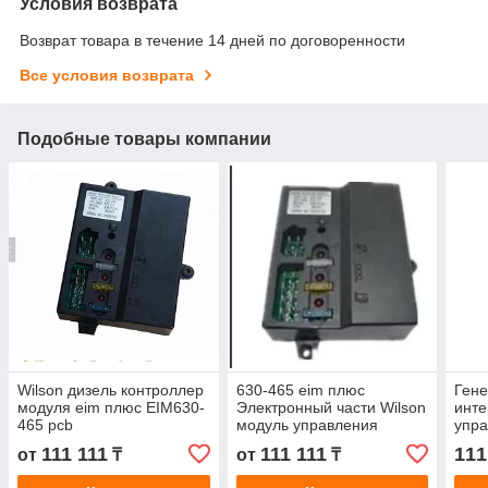
Условия возврата
Возврат товара в течение 14 дней по договоренности
Все условия возврата
Подобные товары компании
Wilson дизель контроллер
630-465 eim плюс
Гене
модуля eim плюс EIM630-
Электронный части Wilson
инт
465 pcb
модуль управления
упра
465
111 111
111 111
111
от
₸
от
₸