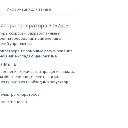
Информация для заказа
ятора генератора 3062323
торы скорости, разработанные и
орения требований применения с
огий управления.
довлетворен с помощью регулирования
нном или ниспадающем режиме.
 Алматы
изменения количества вращения вала за
ты обеспечивает более плавную
ских процессах необходимо регулятор
 электрогенераторов.
рофессионалов.