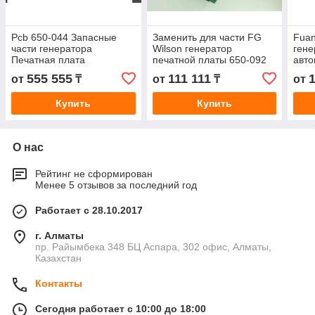
Pcb 650-044 Запасные
Заменить для части FG
Fuan
части генератора
Wilson генератор
гене
Печатная плата
печатной платы 650-092
авто
плат
555 555
111 111
1
от
₸
от
₸
от
Купить
Купить
О нас
Рейтинг не сформирован
Менее 5 отзывов за последний год
Работает с 28.10.2017
г. Алматы
пр. Райымбека 348 БЦ Аспара, 302 офис, Алматы,
Казахстан
Контакты
Сегодня работает с 10:00 до 18:00