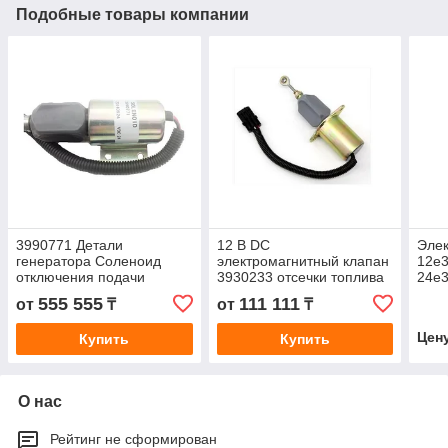
Подобные товары компании
3990771 Детали
12 В DC
Элек
генератора Соленоид
электромагнитный клапан
12e3
отключения подачи
3930233 отсечки топлива
24e3
топлива 24 В постоянного
Стоп электромагнитный
12 S
555 555
111 111
от
₸
от
₸
тока
для дизельных двигателей
Элек
аксе
Цен
Купить
Купить
О нас
Рейтинг не сформирован