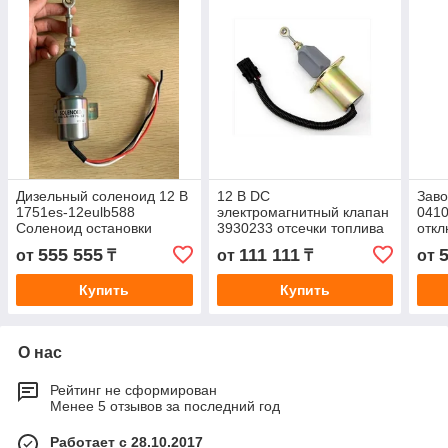
Дизельный соленоид 12 В
12 В DC
Заво
1751es-12eulb588
электромагнитный клапан
041
Соленоид остановки
3930233 отсечки топлива
откл
подачи топлива Sa4976
Стоп электромагнитный
топл
555 555
111 111
от
₸
от
₸
от
для дизельных двигателей
381
Купить
Купить
О нас
Рейтинг не сформирован
Менее 5 отзывов за последний год
Работает с 28.10.2017