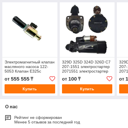
Электромагнитный клапан
329D 325D 324D 326D C7
329
масляного насоса 122-
207-1551 электростартер
207-
5053 Клапан E325c
2071551 электростартер
2071
Электромагнитный клапан
для экскаватора VOLVO
для 
555 555
100
от
₸
от
₸
от
Gp 122-5053 1225053
42MT
42M
Купить
Купить
О нас
Рейтинг не сформирован
Менее 5 отзывов за последний год