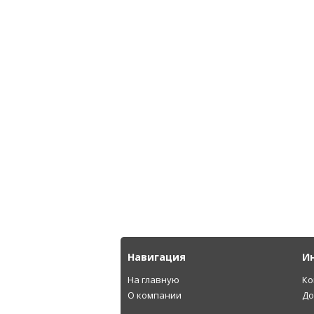
Навигация
И
На главную
Ко
О компании
До