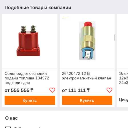
Подобные товары компании
Соленоид отключения
26420472 12 В
Элек
подачи топлива 134972
электромагнитный клапан
12e3
подходит для
24e3
электромагнитного
12 S
555 555
111 111
от
₸
от
₸
клапана постоянного тока
Элек
24 В 12 В
аксе
Цен
Купить
Купить
О нас