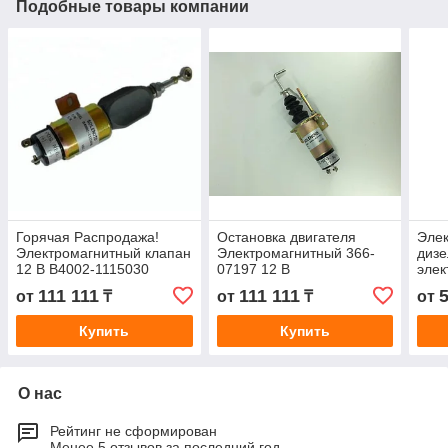
Подобные товары компании
Горячая Распродажа!
Остановка двигателя
Элек
Электромагнитный клапан
Электромагнитный 366-
дизе
12 В B4002-1115030
07197 12 В
элек
остановки двигателя
электромагнитный клапан
насо
111 111
111 111
от
₸
от
₸
от
solemoid
36607197
Купить
Купить
О нас
Рейтинг не сформирован
Менее 5 отзывов за последний год