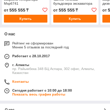
Msp6741
бульдозера экскаватора
дизе
Р225-7
3034
555 555
555 555
от
₸
от
₸
от
Купить
Купить
О нас
Рейтинг не сформирован
Менее 5 отзывов за последний год
Работает с 28.10.2017
г. Алматы
пр. Райымбека 348 БЦ Аспара, 302 офис, Алматы,
Казахстан
Контакты
Сегодня работает с 10:00 до 18:00
Показать весь график работы
О нас