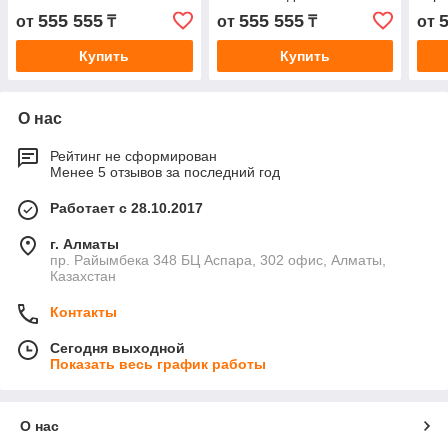
04215774ed 0421-3020
двигателя экскаватора
1852
555 555
555 555
от
₸
от
₸
от
04213020 4213020 для
320d E320d
давл
Bf4m1013fc B
1275
Купить
Купить
О нас
Рейтинг не сформирован
Менее 5 отзывов за последний год
Работает с 28.10.2017
г. Алматы
пр. Райымбека 348 БЦ Аспара, 302 офис, Алматы,
Казахстан
Контакты
Сегодня выходной
Показать весь график работы
О нас