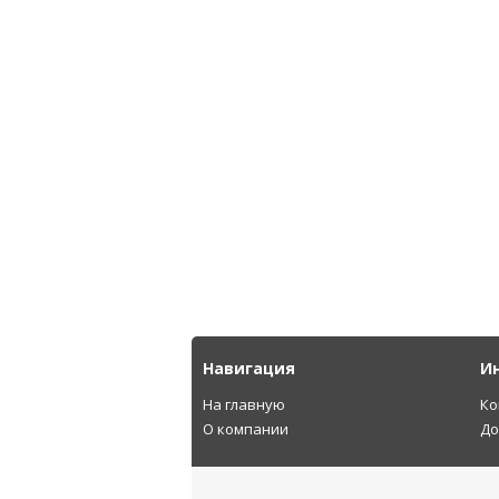
Навигация
И
На главную
Ко
О компании
До