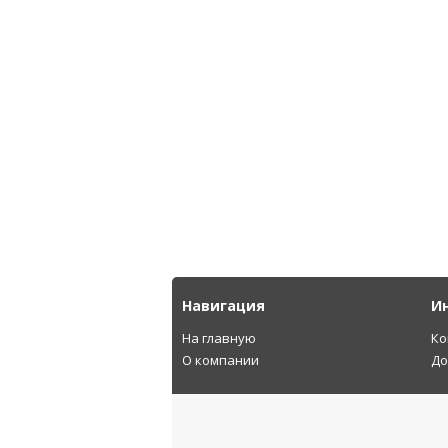
Навигация
И
На главную
Ко
О компании
До