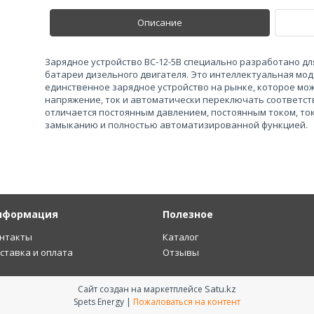
Описание
Зарядное устройство ВС-12-5В специально разработано дл
батареи дизельного двигателя. Это интеллектуальная мод
единственное зарядное устройство на рынке, которое мо
напряжение, ток и автоматически переключать соответс
отличается постоянным давлением, постоянным током, то
замыканию и полностью автоматизированной функцией.
нформация
Полезное
нтакты
Каталог
ставка и оплата
Отзывы
Satu.kz
Сайт создан на маркетплейсе
Spets Energy |
Пожаловаться на контент