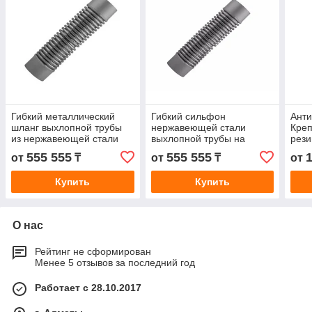
Гибкий металлический
Гибкий сильфон
Анти
шланг выхлопной трубы
нержавеющей стали
Креп
из нержавеющей стали
выхлопной трубы на
рези
для использования
генератор 90мм 100мм
вых
555 555
555 555
1
от
₸
от
₸
от
Bwg140 генераторной
JZQ
установк
Купить
Купить
О нас
Рейтинг не сформирован
Менее 5 отзывов за последний год
Работает с 28.10.2017