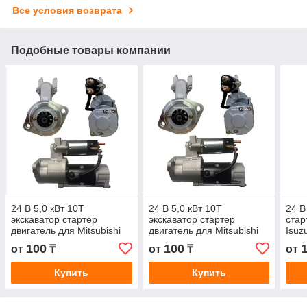
Все условия возврата
Подобные товары компании
24 В 5,0 кВт 10T
24 В 5,0 кВт 10T
24 В
экскаватор стартер
экскаватор стартер
стар
двигатель для Mitsubishi
двигатель для Mitsubishi
Isuz
S6K S6E E200B E312D
S6K S6E E200B E312D
4JB1
100
100
от
₸
от
₸
от
M3T56181 M3T56174 2-
M3T56181 M3T56174 2-
LRS
2087-MI
2087-MI
Купить
Купить