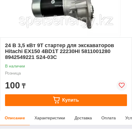
24 В 3,5 кВт 9T стартер для экскаваторов
Hitachi EX150 4BD1T 22230HI 5811001280
8942549221 S24-03C
В наличии
Розница
100
₸
Купить
Описание
Характеристики
Доставка
Оплата
Усл