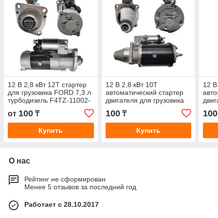
12 В 2,8 кВт 12T стартер
12 В 2,8 кВт 10T
12 В
для грузовика FORD 7,3 л
автоматический стартер
авто
турбодизель F4TZ-11002-
двигателя для грузовика
двиг
A F4TZ11002A 17578N
Bedford TL1260 NSB532
Disc
100
100
100
от
₸
₸
26240 2-3188-2W
000
330
Купить
Купить
О нас
Рейтинг не сформирован
Менее 5 отзывов за последний год
Работает с 28.10.2017