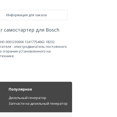
Информация для заказа
gr самостартер для Bosch
 KHD 0001230006 12417754662 18232
гателя - электродвигатель постоянного
о сгорания установленного на
технике.
Популярное
Дизельный генератор
Запчасти на дизельный генератор