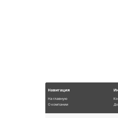
Навигация
И
На главную
Ко
О компании
До