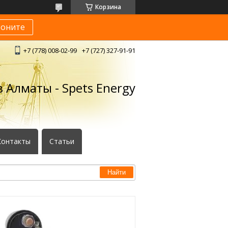
Корзина
воните
+7 (778) 008-02-99
+7 (727) 327-91-91
 Алматы - Spets Energy
Контакты
Статьи
Найти