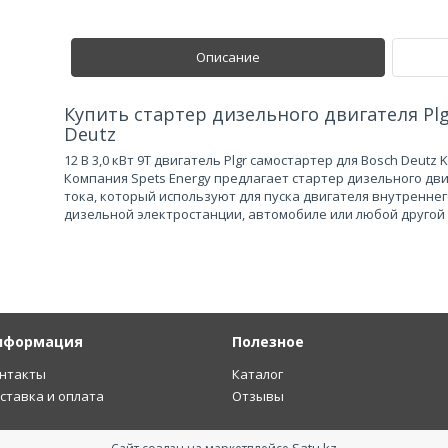
Описание
Купить стартер дизельного двигателя Pl
Deutz
12 В 3,0 кВт 9T двигатель Plgr самостартер для Bosch Deutz
Компания Spets Energy предлагает стартер дизельного дви
тока, который используют для пуска двигателя внутреннег
дизельной электростанции, автомобиле или любой другой 
нформация
Полезное
нтакты
Каталог
ставка и оплата
Отзывы