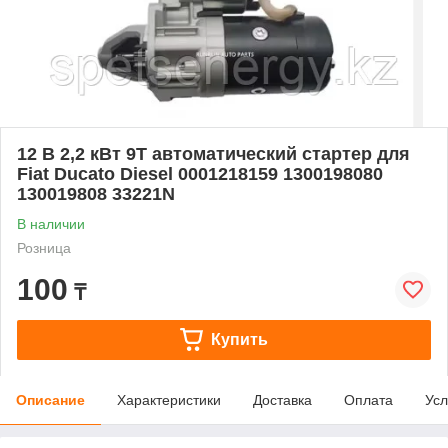
12 В 2,2 кВт 9T автоматический стартер для
Fiat Ducato Diesel 0001218159 1300198080
130019808 33221N
В наличии
Розница
100
₸
Купить
Описание
Характеристики
Доставка
Оплата
Усл