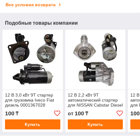
Все условия возврата
Подобные товары компании
12 В 3,0 кВт 9T стартер
12 В 2,2 кВт 9T
12 В
для грузовика Iveco Fiat
автоматический стартер
авто
дизель 0001367028
для NISSAN Cabstar Diesel
для
0001359021 MT68AA
S13-322 S13322 S13126
Citr
100
100
100
₸
от
₸
233000T600 233001S900
000
3
Купить
Купить