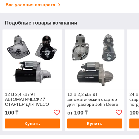
Все условия возврата
Подобные товары компании
12 В 2,4 кВт 9T
12 В 2,2 кВт 9T
24 В
АВТОМАТИЧЕСКИЙ
автоматический стартер
стар
СТАРТЕР ДЛЯ IVECO
для трактора John Deere
погр
DAILY RENAULT
Lester 18954 0001109330
632
100
100
100
₸
от
₸
0001109306 0001223003
0001109331 RE508922
MT7
Купить
Купить