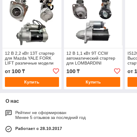
12 В 2,2 кВт 13T стартер
12 В 1,1 кВт 9T CCW
IS12
для Mazda YALE FORK
автоматический стартер
Выс
LIFT различные модели
для LOMBARDINI
стар
M3T66572 M3T66572
RUGGERINI Различные
3,2 
100
100
от
₸
₸
от
Lester 18170
модели 0001107058
Купить
Купить
О нас
Рейтинг не сформирован
Менее 5 отзывов за последний год
Работает с 28.10.2017