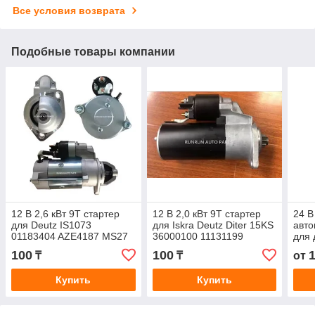
Все условия возврата
Подобные товары компании
12 В 2,6 кВт 9T стартер
12 В 2,0 кВт 9T стартер
24 В
для Deutz IS1073
для Iskra Deutz Diter 15KS
авто
01183404 AZE4187 MS27
36000100 11131199
для 
AZE2641 72736073 MS445
L60
100
100
₸
₸
от
M00
030
Купить
Купить