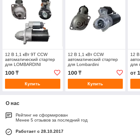
12 В 1,1 кВт 9T CCW
12 В 1,1 кВт CCW
12 В
автоматический стартер
автоматический стартер
авто
для LOMBARDINI
для Lombardini
для 
RUGGERINI Различные
0001107090 0001107084
2,8 
100
100
₸
₸
от
модели 0001107058
563R0780
6BD
128
Купить
Купить
О нас
Рейтинг не сформирован
Менее 5 отзывов за последний год
Работает с 28.10.2017