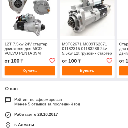
12T 7.5kw 24V стартер
M9T62671 M009T62671
Стар
двигателя для MCD
01182315 01183286 24v
для 
VOLVO PENTA 39MT
5.5kw 12t грузовик стартер
дви
грузовик D12 QD3111
двигатель для KALMAR
M00
100
100
от
₸
от
₸
от
M009T82171 M9T67671
TR618i Volvo
501
Купить
Купить
О нас
Рейтинг не сформирован
Менее 5 отзывов за последний год
Работает с 28.10.2017
г. Алматы