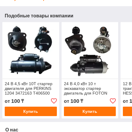
Подобные товары компании
24 В 4,5 кВт 10T стартер
24 В 4,0 кВт 10 т
12 В
двигателя для PERKINS
экскаватор стартер
трак
1204 3472163 T406500
двигатель для FOTON
HES
IS1292
Perkins CATERPILLAR
Perk
100
100
от
₸
от
₸
от
312B VOLVO
376
CONSTRUCTION
Купить
Купить
T63701001
О нас