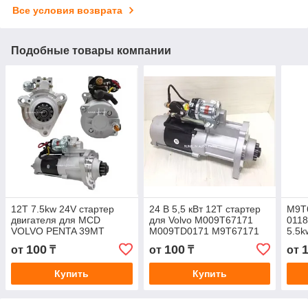
Все условия возврата
Подобные товары компании
12T 7.5kw 24V стартер
24 В 5,5 кВт 12T стартер
M9T
двигателя для MCD
для Volvo M009T67171
0118
VOLVO PENTA 39MT
M009TD0171 M9T67171
5.5k
грузовик D12 QD3111
M9TD0171 21774085
дви
100
100
от
₸
от
₸
от
M009T82171 M9T67671
TR61
Купить
Купить