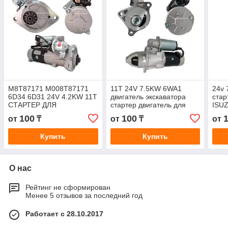
M8T87171 M008T87171
11T 24V 7.5KW 6WA1
24v 
6D34 6D31 24V 4.2KW 11T
двигатель экскаватора
стар
СТАРТЕР ДЛЯ
стартер двигатель для
ISU
ДВИГАТЕЛЯ NEW
ISUZU 0-23000-7400 1-
181
100
100
от
₸
от
₸
от
HOLLAND
81100-305-0 0230007400
181
181
Купить
Купить
О нас
Рейтинг не сформирован
Менее 5 отзывов за последний год
Работает с 28.10.2017