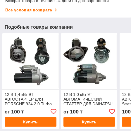
Возврат товара в течение 14 дней по договоренности
Все условия возврата
Подобные товары компании
12 В 1,4 кВт 9T
12 В 1,0 кВт 9T
12 В
АВТОСТАРТЕР ДЛЯ
АВТОМАТИЧЕСКИЙ
АВТ
PORSCHE 924 2.0 Turbo
СТАРТЕР ДЛЯ DAIHATSU
Stra
0001108147 0001108021
Rocky TOYOTA Model-F
07-U
100
100
100
от
₸
от
₸
93160410100
028000-9260 0280009261
428
2810004010 281
196
Купить
Купить