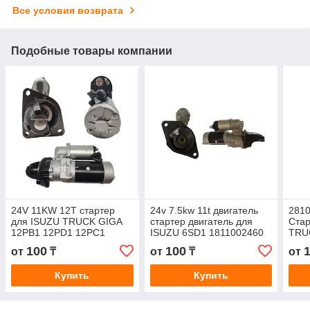
Все условия возврата
Подобные товары компании
24V 11KW 12T стартер
24v 7.5kw 11t двигатель
2810
для ISUZU TRUCK GIGA
стартер двигатель для
Стар
12PB1 12PD1 12PC1
ISUZU 6SD1 1811002460
TRU
двигатели 0-23000-7071
1811002880 1811002940
F20C
100
100
от
₸
от
₸
от
0230007071
1811002941
Купить
Купить