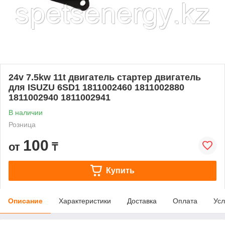
24v 7.5kw 11t двигатель стартер двигатель
для ISUZU 6SD1 1811002460 1811002880
1811002940 1811002941
В наличии
Розница
100
от
₸
Купить
Описание
Характеристики
Доставка
Оплата
Усл