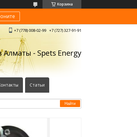
Корзина
воните
+7 (778) 008-02-99
+7 (727) 327-91-91
 Алматы - Spets Energy
Контакты
Статьи
Найти