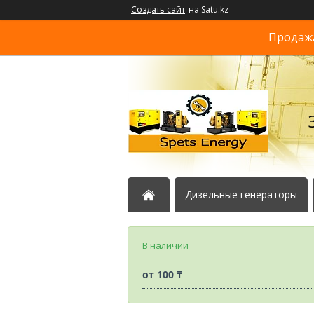
Создать сайт
на Satu.kz
Продажа
Дизельные генераторы
В наличии
от
100 ₸