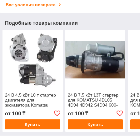
Все условия возврата
Подобные товары компании
24 В 4,5 кВт 10 т стартер
24 В 7,5 кВт 13T стартер
24 В
двигателя для
для KOMATSU 4D105
для 
экскаватора Komatsu
4D94 4D942 S4D94 600-
KOM
PC60-7 600-863-4410
813-2251 0-21000-4871
S6D
100
100
от
₸
от
₸
от
6008634410
PC40
600
Купить
Купить