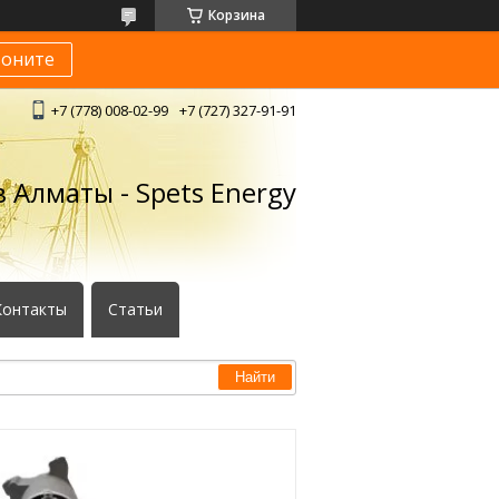
Корзина
воните
+7 (778) 008-02-99
+7 (727) 327-91-91
 Алматы - Spets Energy
Контакты
Статьи
Найти