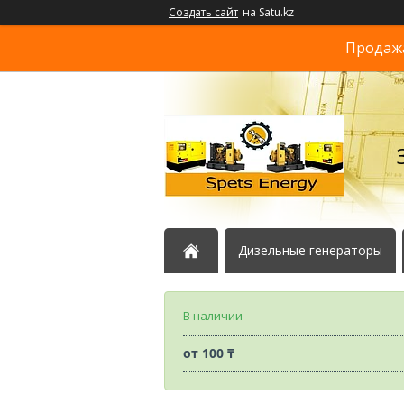
Создать сайт
на Satu.kz
Продажа
Дизельные генераторы
В наличии
от
100 ₸