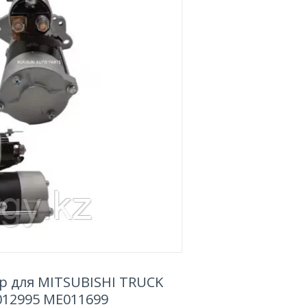
ер для MITSUBISHI TRUCK
012995 ME011699