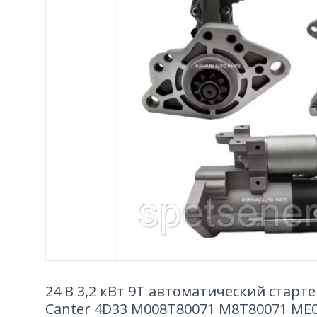
24 В 3,2 кВт 9T автоматический старт
Canter 4D33 M008T80071 M8T80071 ME