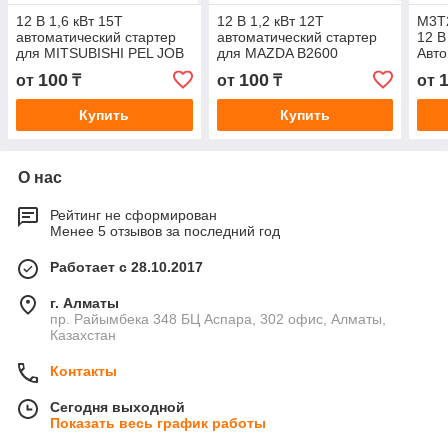
12 В 1,6 кВт 15T
12 В 1,2 кВт 12T
M3T
автоматический стартер
автоматический стартер
12 В
для MITSUBISHI PEL JOB
для MAZDA B2600
Авто
WEIDEMANN M2T50281
M002T50981 G60118400
для
100
100
от
₸
от
₸
от
M002T50281 M002T50271
17173N
Plym
Купить
Купить
О нас
Рейтинг не сформирован
Менее 5 отзывов за последний год
Работает с 28.10.2017
г. Алматы
пр. Райымбека 348 БЦ Аспара, 302 офис, Алматы,
Казахстан
Контакты
Сегодня выходной
Показать весь график работы