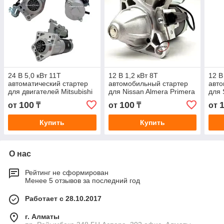
24 В 5,0 кВт 11T
12 В 1,2 кВт 8T
12 В
автоматический стартер
автомобильный стартер
авто
для двигателей Mitsubishi
для Nissan Almera Primera
для 
FUSO 4M50T 4M50T1
233000M200 233000M302
LRS
100
100
от
₸
от
₸
от
4M50 M008T62371
M000T70285 17146N
311
M8T62371 M
Купить
Купить
О нас
Рейтинг не сформирован
Менее 5 отзывов за последний год
Работает с 28.10.2017
г. Алматы