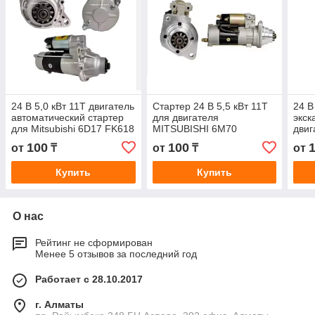
24 В 5,0 кВт 11T двигатель
Стартер 24 В 5,5 кВт 11T
24 В
автоматический стартер
для двигателя
экск
для Mitsubishi 6D17 FK618
MITSUBISHI 6M70
двиг
M008T60071 M8T60071
M9T60971 1811003411
S6K
100
100
от
₸
от
₸
от
ME077796
M009T60971
M3T
2087
Купить
Купить
О нас
Рейтинг не сформирован
Менее 5 отзывов за последний год
Работает с 28.10.2017
г. Алматы