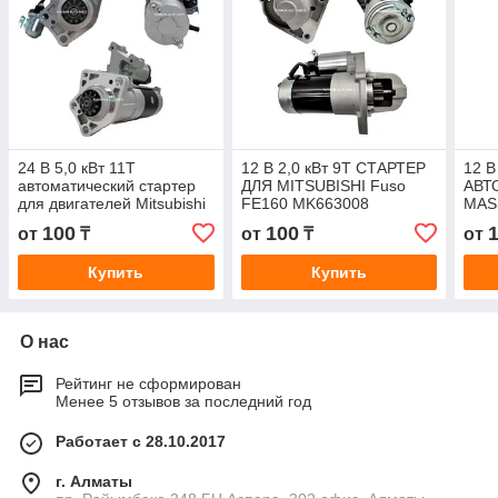
24 В 5,0 кВт 11T
12 В 2,0 кВт 9T СТАРТЕР
12 В
автоматический стартер
ДЛЯ MITSUBISHI Fuso
АВТ
для двигателей Mitsubishi
FE160 MK663008
MAS
FUSO 4M50T 4M50T1
CAS
100
100
от
₸
от
₸
от
4M50 M008T62371
111
M8T62371 M
Купить
Купить
О нас
Рейтинг не сформирован
Менее 5 отзывов за последний год
Работает с 28.10.2017
г. Алматы