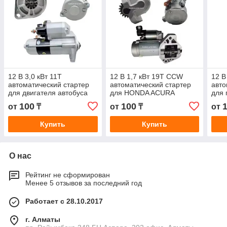
12 В 3,0 кВт 11T
12 В 1,7 кВт 19T CCW
12 В
автоматический стартер
автоматический стартер
авто
для двигателя автобуса
для HONDA ACURA
для 
TOYOTA COASTER N04C
428000-5380 4280005380
ELF
100
100
от
₸
от
₸
от
Hino 300 428000-4620
31200R70A51 10912N
428
428000
Купить
Купить
О нас
Рейтинг не сформирован
Менее 5 отзывов за последний год
Работает с 28.10.2017
г. Алматы