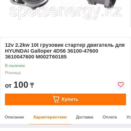
12v 2.2kw 10t грузовик стартер двигатель для
HYUNDAI Galloper 4D56 36100-47600
3610047600 M002T60185
В наличии
Розница
100
от
₸
Купить
Описание
Характеристики
Доставка
Оплата
Ус