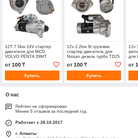
12T 7.5kw 24V стартер
12v 2.2kw 9t грузовик
12v 
двигателя для MCD
стартер двигатель для
авто
VOLVO PENTA 39MT
Nissan дизель турбо TD25
для 
грузовик D12 QD3111
TD27 S13126 233001S900
для
100
100
от
₸
от
₸
от
M009T82171 M9T67671
23300-54T00
3610
D6R
Купить
Купить
О нас
Рейтинг не сформирован
Менее 5 отзывов за последний год
Работает с 28.10.2017
г. Алматы