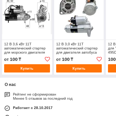
12 В 3,6 кВт 11T
12 В 3,0 кВт 11T
12 В
автоматический стартер
автоматический стартер
для
для морского двигателя
для двигателя автобуса
495D
VOLVO PENTA D4 D6, oem
TOYOTA COASTER N04C
MOR
100
100
100
от
₸
от
₸
M8T55779 M8T55579
Hino 300 428000-4620
033
359461
428000
QDJ
Купить
Купить
О нас
Рейтинг не сформирован
Менее 5 отзывов за последний год
Работает с 28.10.2017