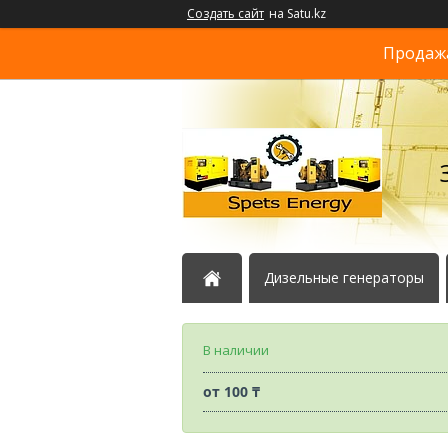
Создать сайт
на Satu.kz
Продажа
Дизельные генераторы
В наличии
от
100 ₸