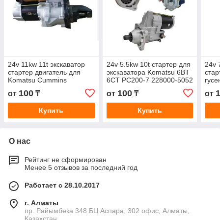
24v 11kw 11t экскаватор
24v 5.5kw 10t стартер для
24v 
стартер двигатель для
экскаватора Komatsu 6BT
стар
Komatsu Cummins
6CT PC200-7 228000-5052
гусе
двигатель 6D125E
3282626 6008635110
Koma
100
100
от
₸
от
₸
от
6008138110 0230008110
S6D
Купить
Купить
О нас
Рейтинг не сформирован
Менее 5 отзывов за последний год
Работает с 28.10.2017
г. Алматы
пр. Райымбека 348 БЦ Аспара, 302 офис, Алматы,
Казахстан