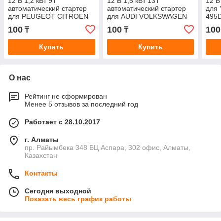
12 В 1,2 кВт 9T
12 В 1,5 кВт 13T
12 В
автоматический стартер
автоматический стартер
для
для PEUGEOT CITROEN
для AUDI VOLKSWAGEN
495D
Cs581 D6G3 D6RA100
Polo 02M911024Q
MOR
100
100
100
₸
₸
D6RA5 436062
0001179500 30273N
033
QDJ
Купить
Купить
О нас
Рейтинг не сформирован
Менее 5 отзывов за последний год
Работает с 28.10.2017
г. Алматы
пр. Райымбека 348 БЦ Аспара, 302 офис, Алматы,
Казахстан
Контакты
Сегодня выходной
Показать весь график работы