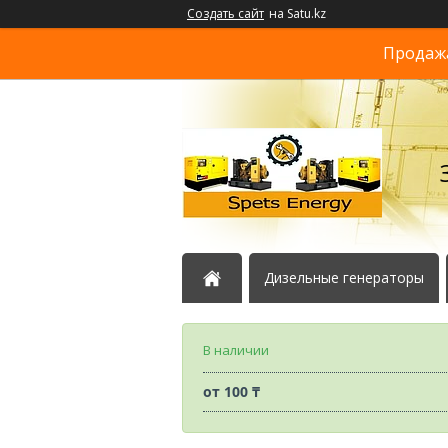
Создать сайт
на Satu.kz
Продажа
Дизельные генераторы
В наличии
от
100 ₸