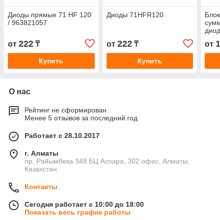
Диоды прямые 71 HF 120
Диоды 71HFR120
Блок
/ 963821057
сумм
дио
110-
222
222
1
от
₸
от
₸
от
Купить
Купить
О нас
Рейтинг не сформирован
Менее 5 отзывов за последний год
Работает с 28.10.2017
г. Алматы
пр. Райымбека 348 БЦ Аспара, 302 офис, Алматы,
Казахстан
Контакты
Сегодня работает с 10:00 до 18:00
Показать весь график работы