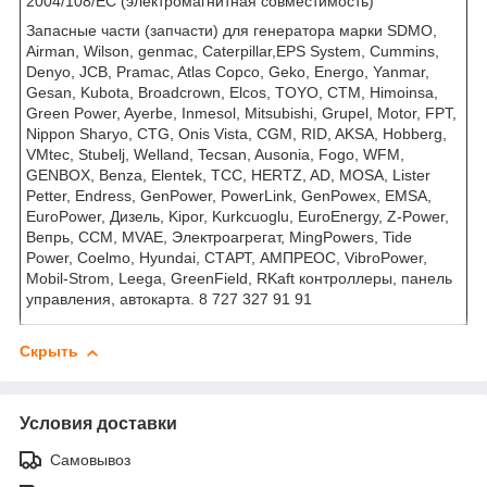
2004/108/EC (электромагнитная совместимость)
Запасные части (запчасти) для генератора марки SDMO,
Airman, Wilson, genmac, Caterpillar,EPS System, Cummins,
Denyo, JCB, Pramac, Atlas Copco, Geko, Energo, Yanmar,
Gesan, Kubota, Broadcrown, Elcos, TOYO, CTM, Himoinsa,
Green Power, Ayerbe, Inmesol, Mitsubishi, Grupel, Motor, FPT,
Nippon Sharyo, CTG, Onis Vista, CGM, RID, AKSA, Hobberg,
VMtec, Stubelj, Welland, Tecsan, Ausonia, Fogo, WFM,
GENBOX, Benza, Elentek, TCC, HERTZ, AD, MOSA, Lister
Petter, Endress, GenPower, PowerLink, GenPowex, EMSA,
EuroPower, Дизель, Kipor, Kurkcuoglu, EuroEnergy, Z-Power,
Вепрь, CCM, MVAE, Электроагрегат, MingPowers, Tide
Power, Coelmo, Hyundai, СТАРТ, АМПРЕОС, VibroPower,
Mobil-Strom, Leega, GreenField, RKaft контроллеры, панель
управления, автокарта. 8 727 327 91 91
Скрыть
Условия доставки
Самовывоз