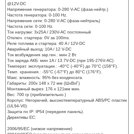
@12V-DC
Напряжение генератора: 0-280 V-AC (фаза-нейтр.)
Частота генератора: 0-100 Hz.
Напряжение сети: 0-280 V-AC (фаза-нейтраль)
Частота сети: 0-100 Hz.
Ток нагрузки: 3x25A / 230V-AC постоянный
Отключ. стартера: 0V за 100ms.
Реле топлива и стартера: 40 A / 12V-DC
Аварийный выход: 10A / 12 V-DC
Ток возбуждения зар.ген.: мин 2 Вт.
Ток заряда АКБ: мин 1A / 13.7V-DC (при 195-276V-AC)
Температ. эксплуатации.: -40°C (-40°F) до 70°C (158°F).
Темп. хранения.: -55°C (-67°F) до 80°C (176°F).
Макс. влажность: 95% без конденсата.
Габариты: 200x 148 x 72 мм (ШxВxГ)
Монтажный вырез: 176 x 121мм мин.
Вес: 700 гр (приблизительно.)
Корспус: Негорючий, высокотемпературный ABS/PC пластик
(UL94-V0)
Защита по IP: IP54 (передняя панель).
Директивы ЕС:
2006/95/EC (низкое напряжение)