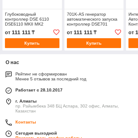
Глубоководный
701K-AS генератор
Инт
контроллер DSE 6110
автоматического запуска
Авто
DSE6110 MKII MK2
контроллер DSE701
Конт
DSE
111 111
111 111
1
от
₸
от
₸
от
Купить
Купить
О нас
Рейтинг не сформирован
Менее 5 отзывов за последний год
Работает с 28.10.2017
г. Алматы
пр. Райымбека 348 БЦ Аспара, 302 офис, Алматы,
Казахстан
Контакты
Сегодня выходной