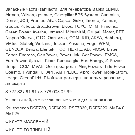
Запасные части (запчасти) для генератора марки SDMO,
Airman, Wilson, genmac, Caterpillar,EPS System, Cummins,
Denyo, JCB, Pramac, Atlas Copco, Geko, Energo, Yanmar,
Gesan, Kubota, Broadcrown, Elcos, TOYO, CTM, Himoinsa,
Green Power, Ayerbe, Inmesol, Mitsubishi, Grupel, Motor, FPT,
Nippon Sharyo, CTG, Onis Vista, CGM, RID, AKSA, Hobberg,
VMtec, Stubelj, Welland, Tecsan, Ausonia, Fogo, WFM,
GENBOX, Benza, Elentek, TCC, HERTZ, AD, MOSA, Lister
Petter, Endress, GenPower, PowerLink, GenPowex, EMSA,
EuroPower, Дизель, Kipor, Kurkcuoglu, EuroEnergy, Z-Power,
Вепрь, CCM, MVAE, Электроагрегат, MingPowers, Tide Power,
Coelmo, Hyundai, СТАРТ, АМПРЕОС, VibroPower, Mobil-Strom,
Leega, GreenField, RKaft контроллеры, панель управления,
автокарта.
8 727 327 91 91 / 8 778 008 02 99
У нас вы найдете все запасные части для генератора
Контроллер DSE720, DSE6020, DSE7320, DSE5220, AMF4.0,
AMF25
ФИЛЬТР МАСЛЯНЫЙ
ФИЛЬТР ТОПЛИВНЫЙ