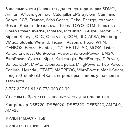
Запасные части (запчасти) для генератора марки SDMO,
Airman, Wilson, genmac, Caterpillar,EPS System, Cummins,
Denyo, JCB, Pramac, Atlas Copco, Geko, Energo, Yanmar,
Gesan, Kubota, Broadcrown, Elcos, TOYO, CTM, Himoinsa,
Green Power, Ayerbe, Inmesol, Mitsubishi, Grupel, Motor, FPT,
Nippon Sharyo, CTG, Onis Vista, CGM, RID, AKSA, Hobberg,
VMtec, Stubelj, Welland, Tecsan, Ausonia, Fogo, WFM,
GENBOX, Benza, Elentek, TCC, HERTZ, AD, MOSA, Lister
Petter, Endress, GenPower, PowerLink, GenPowex, EMSA,
EuroPower, Дизель, Kipor, Kurkcuoglu, EuroEnergy, Z-Power,
Вепрь, CCM, MVAE, Электроагрегат, MingPowers, Tide Power,
Coelmo, Hyundai, СТАРТ, АМПРЕОС, VibroPower, Mobil-Strom,
Leega, GreenField, RKaft контроллеры, панель управления,
автокарта.
8 727 327 91 91 / 8 778 008 02 99
У нас вы найдете все запасные части для генератора
Контроллер DSE720, DSE6020, DSE7320, DSE5220, AMF4.0,
AMF25
ФИЛЬТР МАСЛЯНЫЙ
ФИЛЬТР ТОПЛИВНЫЙ