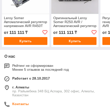
Leroy Somer
Оригинальный Leroy
Регу
Автоматический регулятор
Somer R250 AVR /
гене
напряжения AVR R450T
Автоматический регулятор
AVR
напряжения R250
111 111
111 111
1
от
₸
от
₸
от
Купить
Купить
О нас
Рейтинг не сформирован
Менее 5 отзывов за последний год
Работает с 28.10.2017
г. Алматы
пр. Райымбека 348 БЦ Аспара, 302 офис, Алматы,
Казахстан
Контакты