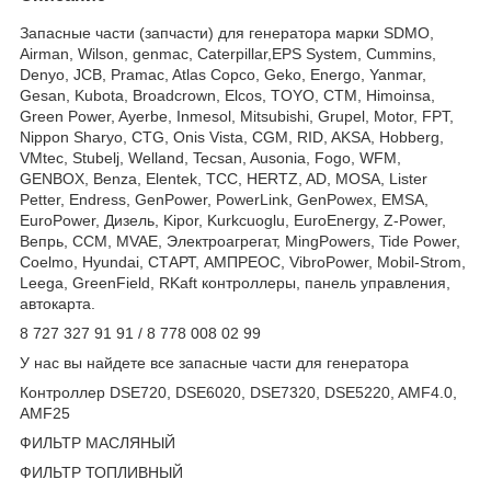
Запасные части (запчасти) для генератора марки SDMO,
Airman, Wilson, genmac, Caterpillar,EPS System, Cummins,
Denyo, JCB, Pramac, Atlas Copco, Geko, Energo, Yanmar,
Gesan, Kubota, Broadcrown, Elcos, TOYO, CTM, Himoinsa,
Green Power, Ayerbe, Inmesol, Mitsubishi, Grupel, Motor, FPT,
Nippon Sharyo, CTG, Onis Vista, CGM, RID, AKSA, Hobberg,
VMtec, Stubelj, Welland, Tecsan, Ausonia, Fogo, WFM,
GENBOX, Benza, Elentek, TCC, HERTZ, AD, MOSA, Lister
Petter, Endress, GenPower, PowerLink, GenPowex, EMSA,
EuroPower, Дизель, Kipor, Kurkcuoglu, EuroEnergy, Z-Power,
Вепрь, CCM, MVAE, Электроагрегат, MingPowers, Tide Power,
Coelmo, Hyundai, СТАРТ, АМПРЕОС, VibroPower, Mobil-Strom,
Leega, GreenField, RKaft контроллеры, панель управления,
автокарта.
8 727 327 91 91 / 8 778 008 02 99
У нас вы найдете все запасные части для генератора
Контроллер DSE720, DSE6020, DSE7320, DSE5220, AMF4.0,
AMF25
ФИЛЬТР МАСЛЯНЫЙ
ФИЛЬТР ТОПЛИВНЫЙ