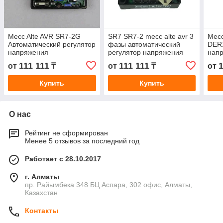
Mecc Alte AVR SR7-2G
SR7 SR7-2 mecc alte avr 3
Mecc
Автоматический регулятор
фазы автоматический
DER1
напряжения
регулятор напряжения
нап
для дизель-генератора
111 111
111 111
1
от
₸
от
₸
от
Купить
Купить
О нас
Рейтинг не сформирован
Менее 5 отзывов за последний год
Работает с 28.10.2017
г. Алматы
пр. Райымбека 348 БЦ Аспара, 302 офис, Алматы,
Казахстан
Контакты