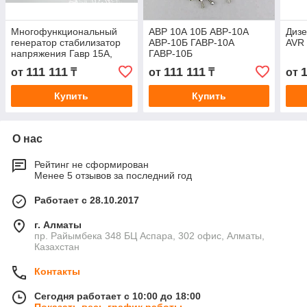
Многофункциональный
АВР 10А 10Б АВР-10А
Дизе
генератор стабилизатор
АВР-10Б ГАВР-10А
AVR 
напряжения Гавр 15А,
ГАВР-10Б
Гавр 15б, Гавр 15С
111 111
111 111
1
от
₸
от
₸
от
Купить
Купить
О нас
Рейтинг не сформирован
Менее 5 отзывов за последний год
Работает с 28.10.2017
г. Алматы
пр. Райымбека 348 БЦ Аспара, 302 офис, Алматы,
Казахстан
Контакты
Сегодня работает с 10:00 до 18:00