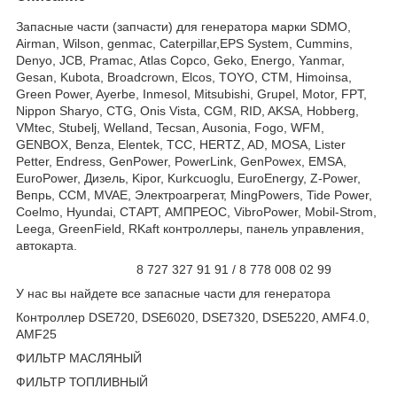
Запасные части (запчасти) для генератора марки SDMO,
Airman, Wilson, genmac, Caterpillar,EPS System, Cummins,
Denyo, JCB, Pramac, Atlas Copco, Geko, Energo, Yanmar,
Gesan, Kubota, Broadcrown, Elcos, TOYO, CTM, Himoinsa,
Green Power, Ayerbe, Inmesol, Mitsubishi, Grupel, Motor, FPT,
Nippon Sharyo, CTG, Onis Vista, CGM, RID, AKSA, Hobberg,
VMtec, Stubelj, Welland, Tecsan, Ausonia, Fogo, WFM,
GENBOX, Benza, Elentek, TCC, HERTZ, AD, MOSA, Lister
Petter, Endress, GenPower, PowerLink, GenPowex, EMSA,
EuroPower, Дизель, Kipor, Kurkcuoglu, EuroEnergy, Z-Power,
Вепрь, CCM, MVAE, Электроагрегат, MingPowers, Tide Power,
Coelmo, Hyundai, СТАРТ, АМПРЕОС, VibroPower, Mobil-Strom,
Leega, GreenField, RKaft контроллеры, панель управления,
автокарта.
8 727 327 91 91 / 8 778 008 02 99
У нас вы найдете все запасные части для генератора
Контроллер DSE720, DSE6020, DSE7320, DSE5220, AMF4.0,
AMF25
ФИЛЬТР МАСЛЯНЫЙ
ФИЛЬТР ТОПЛИВНЫЙ